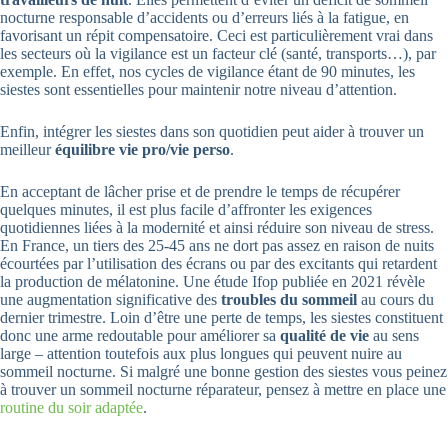
nocturne responsable d’accidents ou d’erreurs liés à la fatigue, en
favorisant un répit compensatoire. Ceci est particulièrement vrai dans
les secteurs où la vigilance est un facteur clé (santé, transports…), par
exemple. En effet, nos cycles de vigilance étant de 90 minutes, les
siestes sont essentielles pour maintenir notre niveau d’attention.
Enfin, intégrer les siestes dans son quotidien peut aider à trouver un
meilleur
équilibre vie pro/vie perso
.
En acceptant de lâcher prise et de prendre le temps de récupérer
quelques minutes, il est plus facile d’affronter les exigences
quotidiennes liées à la modernité et ainsi réduire son niveau de stress.
En France, un tiers des 25-45 ans ne dort pas assez en raison de nuits
écourtées par l’utilisation des écrans ou par des excitants qui retardent
la production de mélatonine. Une étude Ifop publiée en 2021 révèle
une augmentation significative des
troubles du sommeil
au cours du
dernier trimestre. Loin d’être une perte de temps, les siestes constituent
donc une arme redoutable pour améliorer sa
qualité de vie
au sens
large – attention toutefois aux plus longues qui peuvent nuire au
sommeil nocturne. Si malgré une bonne gestion des siestes vous peinez
à trouver un sommeil nocturne réparateur, pensez à mettre en place une
routine du soir adaptée
.